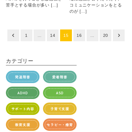
苦手とする場合が多い […]
コミュニケーションをとる
のが […]
投
1
…
14
15
16
…
20
稿
の
カテゴリー
ペ
ー
発達障害
愛着障害
ジ
送
ADHD
ASD
り
サポート内容
子育て支援
教育支援
セラピー・療育