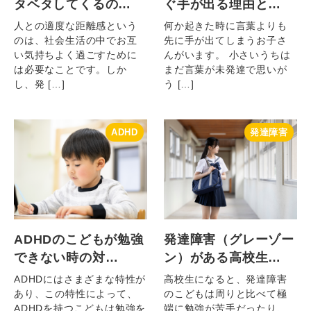
タベタしてくるの…
ぐ手が出る理由と…
人との適度な距離感という
何か起きた時に言葉よりも
のは、社会生活の中でお互
先に手が出てしまうお子さ
い気持ちよく過ごすために
んがいます。 小さいうちは
は必要なことです。しか
まだ言葉が未発達で思いが
し、発 […]
う […]
ADHD
発達障害
ADHDのこどもが勉強
発達障害（グレーゾー
できない時の対…
ン）がある高校生…
ADHDにはさまざまな特性が
高校生になると、発達障害
あり、この特性によって、
のこどもは周りと比べて極
ADHDを持つこどもは勉強を
端に勉強が苦手だったり、