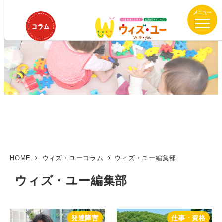
メ
イ
ン
コ
ン
テ
ン
ツ
へ
移
動
HOME
ウィズ・ユーコラム
ウィズ・ユー編集部
ウィズ・ユー編集部
発達障害
仕事・資格