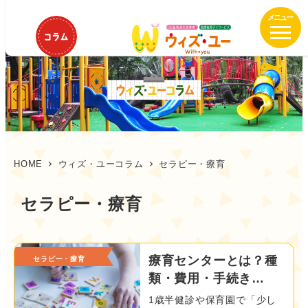
メ
イ
ン
コ
ン
テ
ン
ツ
へ
移
HOME
ウィズ・ユーコラム
セラピー・療育
動
セラピー・療育
療育センターとは？種
セラピー・療育
類・費用・手続き…
1歳半健診や保育園で「少し