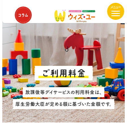
メ
イ
ン
コ
ン
テ
ン
ツ
へ
移
動