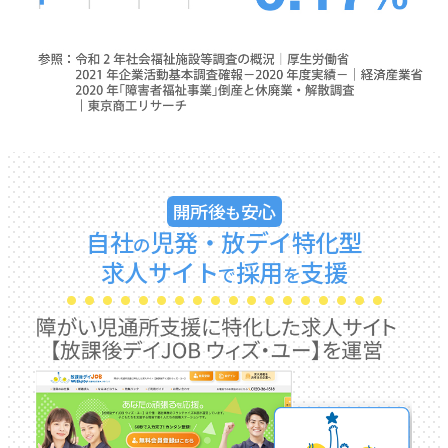
開所後
安心
も
自社
児発・放デイ特化型
の
求人サイト
採用
支援
で
を