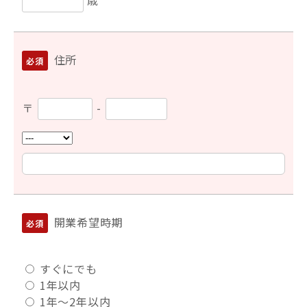
歳
住所
〒
-
開業希望時期
すぐにでも
1年以内
1年〜2年以内