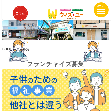
メ
イ
ン
コ
ン
テ
ン
ツ
HOME
FC募集
へ
移
フランチャイズ募集
動