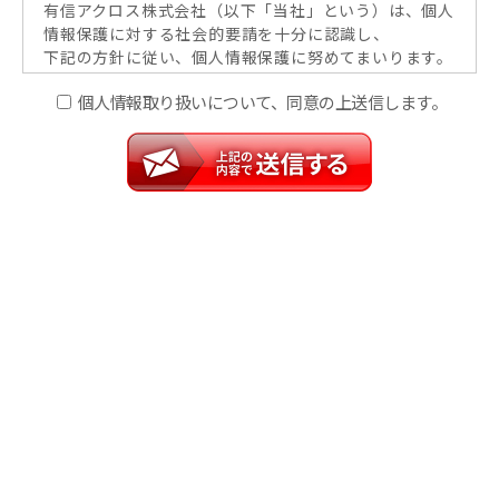
有信アクロス株式会社（以下「当社」という）は、個人
情報保護に対する社会的要請を十分に認識し、
下記の方針に従い、個人情報保護に努めてまいります。
当社は、お客様の個人情報の取り扱いにあたり、
個人情報取り扱いについて、同意の上送信します。
法令および社内規程等を遵守し、コンプライアン
スの徹底に努めてまいります。
当社は、個人情報の適正な管理のために、個人情
報を取り扱う業務に従事する社員に対して、必要
な教育を継続的に実施してまいります、とともに
適正な管理監督を行います。
個人情報の取り扱いを外部に委託する場合には、
守秘義務契約の締結等により委託先においても適
正に取り扱われるよう管理監督を行います。
個人情報に関するお客様のご意見・ご相談に対し
て適切に対応し、お申出先を設置しますととも
に、個人情報保護の一層の発展のため、安全・管
理体制の整備等その他必要な措置を継続的に行い
ます。