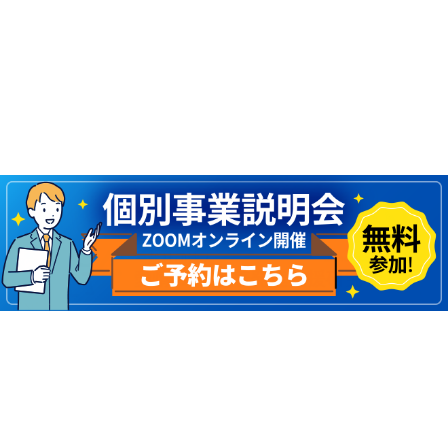
お客様の本人確認のために提示いただいた
書面記載の情報のうち個人情報に該当する
部分
その他当社が取り扱うこととなる情報のう
ち個人情報に該当する項目
当社が実施するアンケート調査、その他アンケー
ト調査についてご協力および懸賞等のご応募によ
り当社が取り扱うこととなる個人情報（お客様の
Copyright © ウィズ・ユー All Rights Reserved.
氏名、住所、電話番号、メールアドレス等、年
齢、生年月日、職業、性別等個人情報に該当する
項目）につき、アンケート調査に必要な謝礼・懸
賞等の送付、当社のサービスをより一層充実させ
るための改善等その他当社業務に必要な範囲で利
用します。
当社が他の事業者から委託された業務に際し取り
扱うこととなる個人情報は、その委託された業務
に必要となる範囲内で利用します。
当社が取り扱う個人情報は、個人情報保護法第23