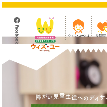
メ
イ
ン
コ
ン
テ
ウィズ・ユーとは
愛着障害
ン
ツ
へ
移
動