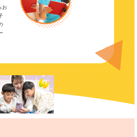
るお
子
の
ー