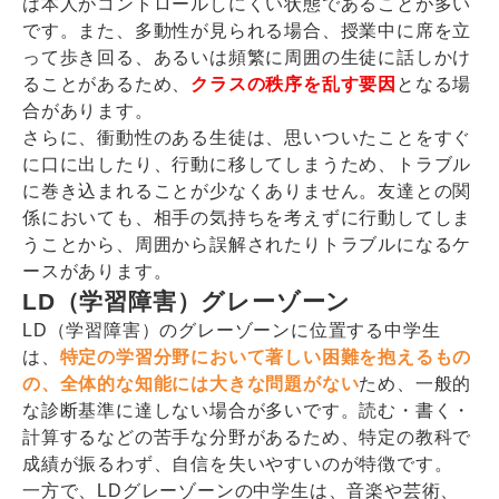
は本人がコントロールしにくい状態であることが多い
です。また、多動性が見られる場合、授業中に席を立
って歩き回る、あるいは頻繁に周囲の生徒に話しかけ
ることがあるため、
クラスの秩序を乱す要因
となる場
合があります。
さらに、衝動性のある生徒は、思いついたことをすぐ
に口に出したり、行動に移してしまうため、トラブル
に巻き込まれることが少なくありません。友達との関
係においても、相手の気持ちを考えずに行動してしま
うことから、周囲から誤解されたりトラブルになるケ
ースがあります。
LD（学習障害）グレーゾーン
LD（学習障害）のグレーゾーンに位置する中学生
は、
特定の学習分野において著しい困難を抱えるもの
の、全体的な知能には大きな問題がない
ため、一般的
な診断基準に達しない場合が多いです。読む・書く・
計算するなどの苦手な分野があるため、特定の教科で
成績が振るわず、自信を失いやすいのが特徴です。
一方で、LDグレーゾーンの中学生は、音楽や芸術、