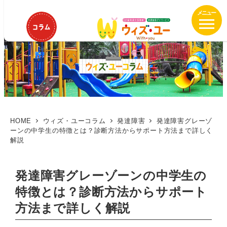
メ
イ
ン
コ
ン
テ
ン
ツ
へ
移
HOME
ウィズ・ユーコラム
発達障害
発達障害グレーゾ
ーンの中学生の特徴とは？診断方法からサポート方法まで詳しく
動
解説
発達障害グレーゾーンの中学生の
特徴とは？診断方法からサポート
方法まで詳しく解説