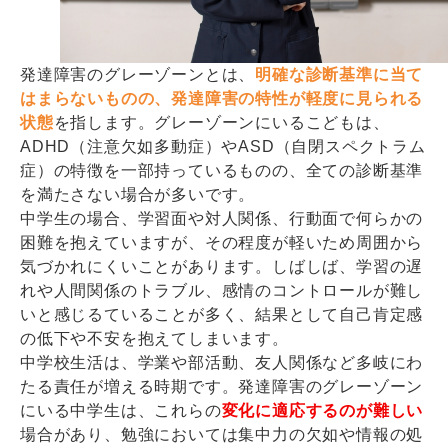
発達障害のグレーゾーンとは、
明確な診断基準に当て
はまらないものの、発達障害の特性が軽度に見られる
状態
を指します。グレーゾーンにいるこどもは、
ADHD（注意欠如多動症）やASD（自閉スペクトラム
症）の特徴を一部持っているものの、全ての診断基準
を満たさない場合が多いです。
中学生の場合、学習面や対人関係、行動面で何らかの
困難を抱えていますが、その程度が軽いため周囲から
気づかれにくいことがあります。しばしば、学習の遅
れや人間関係のトラブル、感情のコントロールが難し
いと感じるていることが多く、結果として自己肯定感
の低下や不安を抱えてしまいます。
中学校生活は、学業や部活動、友人関係など多岐にわ
たる責任が増える時期です。発達障害のグレーゾーン
にいる中学生は、これらの
変化に適応するのが難しい
場合があり、勉強においては集中力の欠如や情報の処