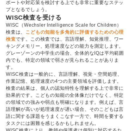
ポートや対応策を検討する上でも非常に重要なステッ
プとなるでしょう。
WISC検査を受ける
WISC（Wechsler Intelligence Scale for Children）
検査は、
こどもの知能を多角的に評価するための心理
検査
です。この検査では、言語理解、知覚推理、ワー
キングメモリー、処理速度などの能力を測定します。
グレーゾーンの中学生の場合、全体的なIQは平均範囲
内でも、特定の領域で弱さが見られることがありま
す。
WISC検査は一般的に、言語理解、視覚・空間処理、
作業記憶、処理速度の4つの主要領域を評価します。
検査の結果は、個人の認知特性を理解する上で非常に
効果的です。こどもの知能の全体像だけでなく、特定
の領域での強みや弱点も明確になります。例えば、言
語理解が高いが処理速度が遅い場合、そのこどもは言
語に関する課題をうまくこなす一方で、時間を要する
タスクには困難を感じるかもしれません。
WISC検査により、教師や保護者は個別に対応するた