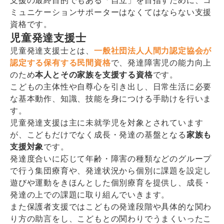
支援の最終目的でもある「自立」を目指すために、コ
ミュニケーションサポーターはなくてはならない支援
資格です。
児童発達支援士
児童発達支援士とは、
一般社団法人人間力認定協会が
認定する保有する民間資格
で、発達障害児の能力向上
のため
本人とその家族を支援する資格
です。
こどもの主体性や自尊心を引き出し、日常生活に必要
な基本動作、知識、技能を身につける手助けを行いま
す。
児童発達支援は主に未就学児を対象とされています
が、こどもだけでなく成長・発達の基盤となる
家族も
支援対象
です。
発達度合いに応じて年齢・障害の種類などのグループ
で行う集団療育や、発達状況から個別に課題を設定し
遊びや運動をきほんとした個別療育を提供し、成長・
発達の上での課題に取り組んでいきます。
また保護者支援ではこどもの発達段階や具体的な関わ
り方の助言をし、こどもとの関わりでうまくいったこ