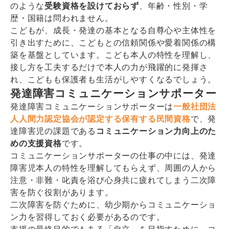
のような
受験資格を設けておらず
、年齢・性別・学
歴・国籍は問われません。
こどもが、成長・発達の基本となる自尊心や主体性を
引き出すために、こどもとの信頼関係や愛着関係の構
築を基盤としています。こども本人の特性を理解し、
接し方を工夫するだけで本人の力が飛躍的に発揮さ
れ、こどもも保護者も生活がしやすくなるでしょう。
発達障害コミュニケーションサポーター
発達障害コミュニケーションサポーターは
一般社団法
人人間力認定協会が認定する保有する民間資格
で、発
達障害児の課題である
コミュニケーション力向上のた
めの支援資格
です。
コミュニケーションサポーターの仕事の中には、発達
障害児本人の特性を理解してもらえず、周囲の人から
注意・非難・叱責を浴び心身共に疲れてしまう二次障
害を防ぐ役割があります。
二次障害を防ぐために、幼少期からコミュニケーショ
ン力を習得しておく必要があるのです。