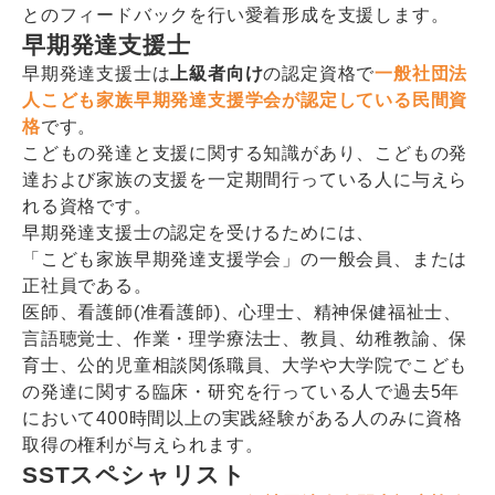
とのフィードバックを行い愛着形成を支援します。
早期発達支援士
早期発達支援士は
上級者向け
の認定資格で
一般社団法
人こども家族早期発達支援学会が認定している民間資
格
です。
こどもの発達と支援に関する知識があり、こどもの発
達および家族の支援を一定期間行っている人に与えら
れる資格です。
早期発達支援士の認定を受けるためには、
「こども家族早期発達支援学会」の一般会員、または
正社員である。
医師、看護師(准看護師)、心理士、精神保健福祉士、
言語聴覚士、作業・理学療法士、教員、幼稚教諭、保
育士、公的児童相談関係職員、大学や大学院でこども
の発達に関する臨床・研究を行っている人で過去5年
において400時間以上の実践経験がある人のみに資格
取得の権利が与えられます。
SSTスペシャリスト