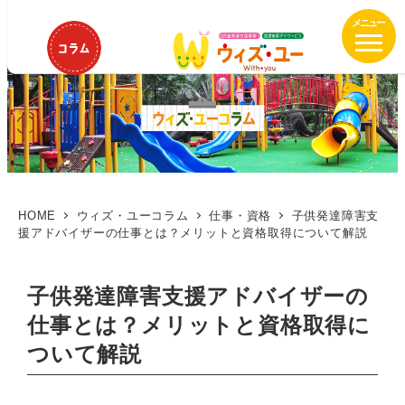
メ
イ
ン
コ
ン
テ
ン
ツ
へ
移
HOME
ウィズ・ユーコラム
仕事・資格
子供発達障害支
援アドバイザーの仕事とは？メリットと資格取得について解説
動
子供発達障害支援アドバイザーの
仕事とは？メリットと資格取得に
ついて解説