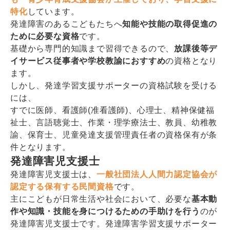
特化
しています。
発達障害のあるこどもたちへ
知能や技能の取得促進の
ために必要な資格
です。
基礎から専門的知識まで習得できるので、
放課後等デ
イサービス従事者や学校教諭におすすめ
の資格となり
ます。
しかし、発達学習支援サポーターの資格試験を受ける
には、
すでに医師、看護師(准看護師)、心理士、精神保健福
祉士、言語聴覚士、作業・理学療法士、教員、幼稚教
諭、保育士、児童発達支援管理責任者の資格保有が条
件となります。
発達障害児支援士
発達障害児支援士は、
一般社団法人人間力認定協会が
認定する保有する民間資格
です。
主にこどもが日常生活や社会において、必要な
基本動
作や知識・技能を身につけるための手助けを行う
のが
発達障害児支援士です。発達障害学習支援サポーター