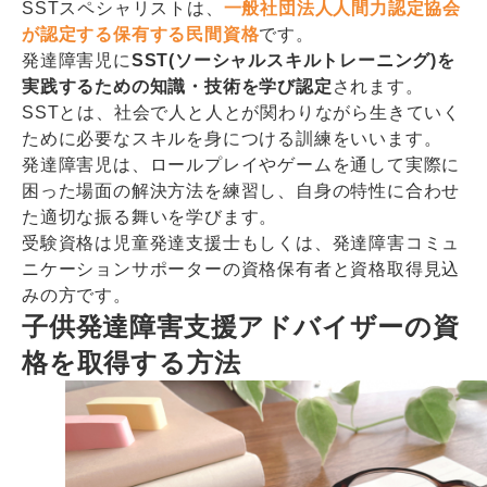
SSTスペシャリストは、
一般社団法人人間力認定協会
が認定する保有する民間資格
です。
発達障害児に
SST(ソーシャルスキルトレーニング)を
実践するための知識・技術を学び認定
されます。
SSTとは、社会で人と人とが関わりながら生きていく
ために必要なスキルを身につける訓練をいいます。
発達障害児は、ロールプレイやゲームを通して実際に
困った場面の解決方法を練習し、自身の特性に合わせ
た適切な振る舞いを学びます。
受験資格は児童発達支援士もしくは、発達障害コミュ
ニケーションサポーターの資格保有者と資格取得見込
みの方です。
子供発達障害支援アドバイザーの資
格を取得する方法