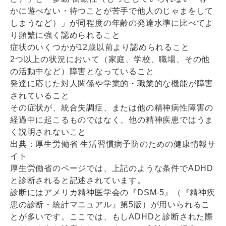
かに遊べない・待つことが苦手で他人のじゃまをして
しまうなど）」が同程度の年齢の発達水準に比べてよ
り頻繁に強く認められること
症状のいくつかが12歳以前より認められること
2つ以上の状況において（家庭、学校、職場、その他
の活動中など）障害となっていること
発達に応じた対人関係や学業的・職業的な機能が障害
されていること
その症状が、統合失調症、または他の精神病性障害の
経過中に起こるものではなく、他の精神疾患ではうま
く説明されないこと
出典：厚生労働省 生活習慣病予防のための健康情報サ
イト
厚生労働省のページでは、上記のような条件でADHD
と診断されると記述されています。
診断にはアメリカ精神医学会の『DSM-5』（『精神疾
患の診断・統計マニュアル』第5版）が用いられるこ
とが多いです。ここでは、もしADHDと診断された際