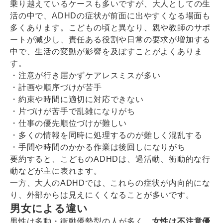
乗り越えているケースも多いですが、大人としての生
活の中で、ADHDの症状が前面に出やすくなる場面も
多くあります。こどもの頃と異なり、親や教師のサポ
ートが減少し、責任ある役割や日常の要求が増加する
中で、生活の変動が影響を及ぼすことがよくありま
す。
・注意が行き届かずケアレスミスが多い
・計画や順序づけが苦手
・約束や時間に適切に対応できない
・片づけが苦手で乱雑になりがち
・仕事の優先順位づけが難しい
・多くの情報を同時に処理するのが難しく混乱する
・手間や時間のかかる作業は後回しになりがち
要約すると、こどものADHDは、過活動、衝動的な行
動などが主に表れます。
一方、大人のADHDでは、これらの症状が内向的にな
り、外部からは見えにくくなることが多いです。
男女による違い
男性は多動・衝動優勢型の人が多く、
女性は不注意優