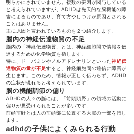
明らかにされていません。複数の要因が関与している
と考えられていますが、ADHDは先天的な脳機能の障
害によるものであり、育て方やしつけが原因とされる
ことはありません。
主に原因と言われているものを２つ紹介します。
脳内の神経伝達物質の不足
脳内の「神経伝達物質」とは、神経細胞間で情報を伝
達するための化学物質を指します。
特に、ドーパミンやノルアドレナリンといった
神経伝
達物質の量が不足
すると、神経細胞間の通信に障害が
生じます。このため、情報が正しく伝わらず、ADHD
の症状が現れると考えられています。
脳の機能調節の偏り
ADHDの人々の脳には、「前頭頭野」の領域の活動に
偏りが見受けられることが多いです。
前頭前野とは人の前頭部に位置する大脳の一部を指し
ます。
adhdの子供によくみられる行動