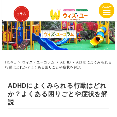
メ
イ
ン
コ
ン
テ
ン
ツ
へ
移
HOME
ウィズ・ユーコラム
ADHD
ADHDによくみられる
行動はどれか？よくある困りごとや症状を解説
動
ADHDによくみられる行動はどれ
か？よくある困りごとや症状を解
説