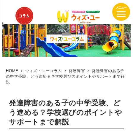
メ
イ
ン
コ
ン
テ
ン
ツ
へ
移
HOME
ウィズ・ユーコラム
発達障害
発達障害のある子
の中学受験、どう進める？学校選びのポイントやサポートまで解
動
説
発達障害のある子の中学受験、ど
う進める？学校選びのポイントや
サポートまで解説