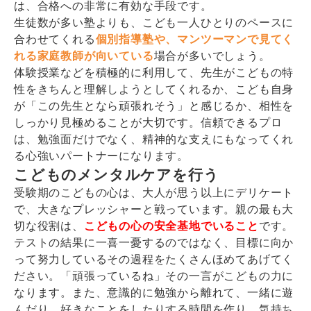
は、合格への非常に有効な手段です。
生徒数が多い塾よりも、こども一人ひとりのペースに
合わせてくれる
個別指導塾や、マンツーマンで見てく
れる家庭教師が向いている
場合が多いでしょう。
体験授業などを積極的に利用して、先生がこどもの特
性をきちんと理解しようとしてくれるか、こども自身
が「この先生となら頑張れそう」と感じるか、相性を
しっかり見極めることが大切です。信頼できるプロ
は、勉強面だけでなく、精神的な支えにもなってくれ
る心強いパートナーになります。
こどものメンタルケアを行う
受験期のこどもの心は、大人が思う以上にデリケート
で、大きなプレッシャーと戦っています。親の最も大
切な役割は、
こどもの心の安全基地でいること
です。
テストの結果に一喜一憂するのではなく、目標に向か
って努力しているその過程をたくさんほめてあげてく
ださい。「頑張っているね」その一言がこどもの力に
なります。また、意識的に勉強から離れて、一緒に遊
んだり、好きなことをしたりする時間を作り、気持ち