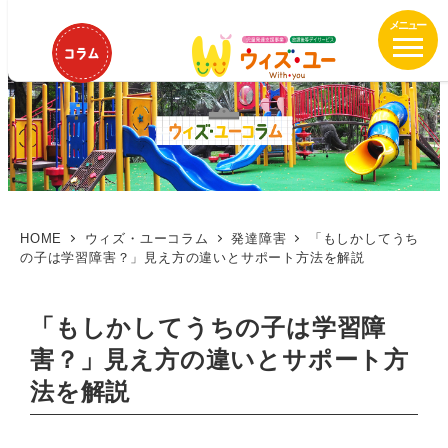
メ
イ
ン
コ
ン
テ
ン
ツ
へ
移
HOME
ウィズ・ユーコラム
発達障害
「もしかしてうち
の子は学習障害？」見え方の違いとサポート方法を解説
動
「もしかしてうちの子は学習障
害？」見え方の違いとサポート方
法を解説