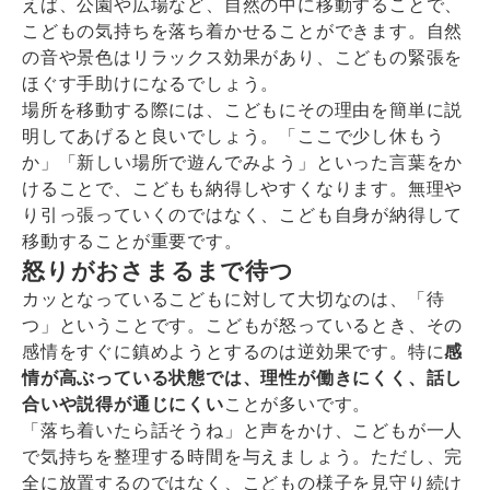
えば、公園や広場など、自然の中に移動することで、
こどもの気持ちを落ち着かせることができます。自然
の音や景色はリラックス効果があり、こどもの緊張を
ほぐす手助けになるでしょう。
場所を移動する際には、こどもにその理由を簡単に説
明してあげると良いでしょう。「ここで少し休もう
か」「新しい場所で遊んでみよう」といった言葉をか
けることで、こどもも納得しやすくなります。無理や
り引っ張っていくのではなく、こども自身が納得して
移動することが重要です。
怒りがおさまるまで待つ
カッとなっているこどもに対して大切なのは、「待
つ」ということです。こどもが怒っているとき、その
感情をすぐに鎮めようとするのは逆効果です。特に
感
情が高ぶっている状態では、理性が働きにくく、話し
合いや説得が通じにくい
ことが多いです。
「落ち着いたら話そうね」と声をかけ、こどもが一人
で気持ちを整理する時間を与えましょう。ただし、完
全に放置するのではなく、こどもの様子を見守り続け