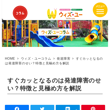
メ
イ
ン
コ
ン
テ
ン
ツ
へ
移
HOME
ウィズ・ユーコラム
発達障害
すぐカッとなるの
は発達障害のせい？特徴と見極め方を解説
動
すぐカッとなるのは発達障害のせ
い？特徴と見極め方を解説