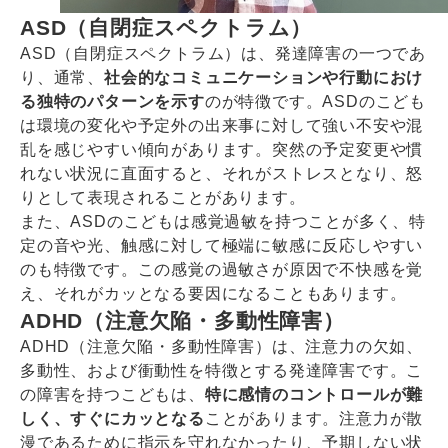
ASD（自閉症スペクトラム）
ASD（自閉症スペクトラム）は、発達障害の一つであ
り、通常、
社会的なコミュニケーションや行動におけ
る独特のパターンを示す
のが特徴です。ASDのこども
は環境の変化や予定外の出来事に対して強い不安や混
乱を感じやすい傾向があります。突然の予定変更や慣
れない状況に直面すると、それがストレスとなり、怒
りとして表現されることがあります。
また、ASDのこどもは感覚過敏を持つことが多く、特
定の音や光、触感に対して極端に敏感に反応しやすい
のも特徴です。この感覚の過敏さが原因で不快感を覚
え、それがカッとなる要因になることもあります。
ADHD（注意欠陥・多動性障害）
ADHD（注意欠陥・多動性障害）は、注意力の欠如、
多動性、および衝動性を特徴とする発達障害です。こ
の障害を持つこどもは、
特に感情のコントロールが難
しく、すぐにカッとなる
ことがあります。注意力が散
漫であるために指示を守れなかったり、予期しない状