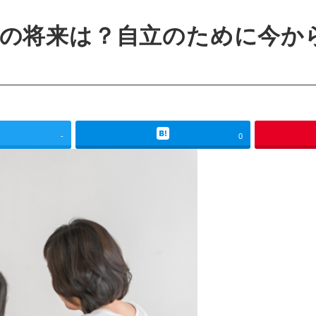
の将来は？自立のために今か
-
0