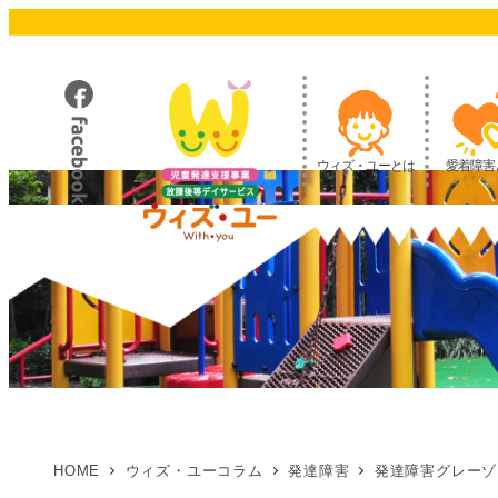
メ
イ
ン
コ
ン
テ
ウィズ・ユーとは
愛着障害
ン
ツ
へ
移
動
HOME
ウィズ・ユーコラム
発達障害
発達障害グレーゾ