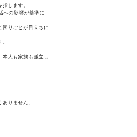
を指します。
活への影響が基準に
て困りごとが目立ちに
す。
、本人も家族も孤立し
くありません。