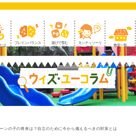
ブレインバランス
遊びで育む
モンテッソーリ
とは
教室一覧
プログラム
感性と思考
教育
ーンの子の将来は？自立のために今から備えるべきの対策とは