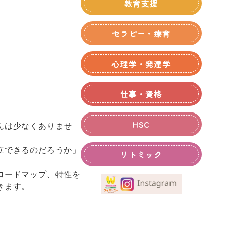
教育支援
セラピー・療育
心理学・発達学
仕事・資格
HSC
んは少なくありませ
立できるのだろうか」
リトミック
ロードマップ、特性を
きます。