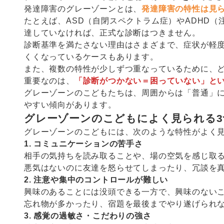
発達障害のグレーゾーンとは、
発達障害の特性は見
たとえば、ASD（自閉スペクトラム症）やADHD
達していなければ、正式な診断はつきません。
診断基準を満たさない理由はさまざまで、症状が軽
くくなっているケースもあります。
また、複数の特性が少しずつ重なっているために、
重要なのは、
「診断がつかない＝困っていない」と
グレーゾーンのこどもたちは、周囲からは「普通」
やすい傾向があります。
グレーゾーンのこどもによく見られる3
グレーゾーンのこどもには、次のような特性がよく
1. コミュニケーションの苦手さ
相手の気持ちを読み取ることや、場の空気を感じ取
悪気はないのに友達を怒らせてしまったり、冗談を
2. 注意や集中のコントロールが難しい
興味のあることには没頭できる一方で、興味のない
忘れ物が多かったり、宿題を最後までやり遂げられ
3. 感覚の過敏さ・こだわりの強さ