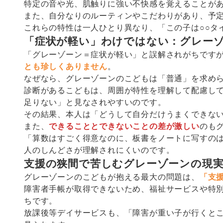
特定の音や光、肌触りに強い不快感を覚えることが
また、自分なりのルーティンやこだわりがあり、予
これらの特性は一人ひとり異なり、「この子は○○タ
「症状が軽い」わけではない：グレー
「グレーゾーン＝症状が軽い」と誤解されがちです
とも珍しくありません
。
なぜなら、グレーゾーンのこどもは「普通」を求め
診断があるこどもは、周囲が特性を理解して配慮し
足りない」と見なされやすいのです。
その結果、本人は「どうして自分だけうまくできな
また、
できることとできないことの差が激しい
のも
「算数はすごく得意なのに、板書をノートに写すの
人のしんどさが理解されにくいのです。
支援の狭間で苦しむグレーゾーンの現
グレーゾーンのこどもが抱える最大の問題は、
「支
障害者手帳が取得できないため、福祉サービスや特
ちです。
放課後等デイサービスも、「障害が重い子が行くと