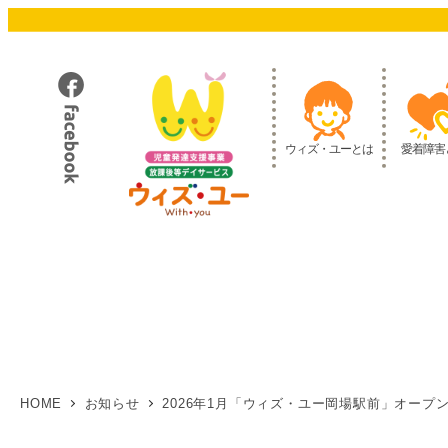
メ
イ
ン
コ
ン
テ
ウィズ・ユーとは
愛着障害
ン
ツ
へ
移
動
HOME
お知らせ
2026年1月「ウィズ・ユー岡場駅前」オープン