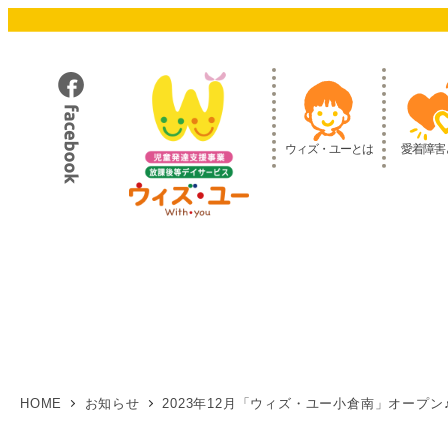
メ
イ
ン
コ
ン
テ
ウィズ・ユーとは
愛着障害
ン
ツ
へ
移
動
HOME
お知らせ
2023年12月「ウィズ・ユー小倉南」オープン