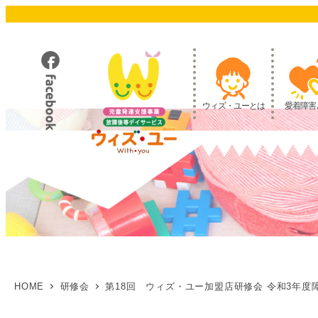
メ
イ
ン
コ
ン
テ
ウィズ・ユーとは
愛着障害
ン
ツ
へ
移
動
HOME
研修会
第18回 ウィズ・ユー加盟店研修会 令和3年