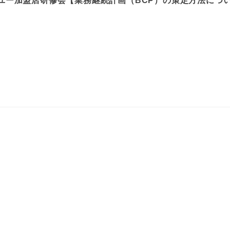
・ユー加盟店研修会【業務継続計画（BCP）の策定方法につ