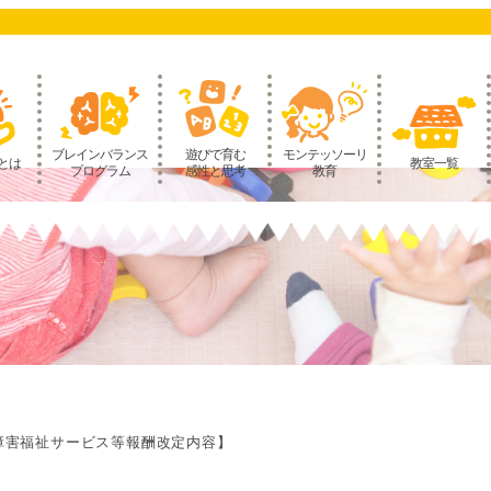
ブレインバランス
遊びで育む
モンテッソーリ
とは
教室一覧
プログラム
感性と思考
教育
度障害福祉サービス等報酬改定内容】