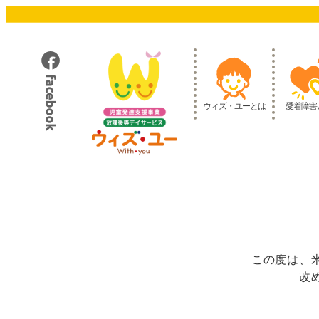
メ
イ
ン
コ
ン
テ
ウィズ・ユーとは
愛着障害
ン
ツ
へ
移
動
この度は、
改