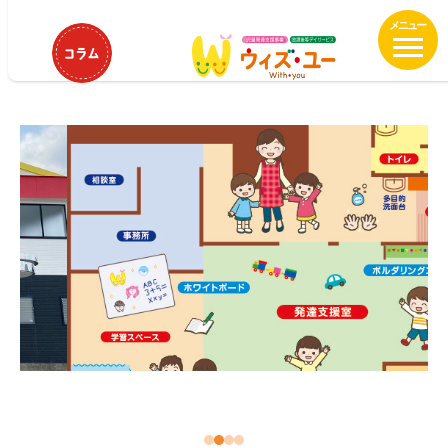
メ
HOME
ウィズ・ユー津白塚
イ
ウィズ・ユー津白塚
ン
コ
ン
テ
ン
ツ
へ
移
動