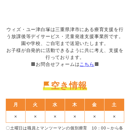
ウィズ・ユー津白塚は三重県津市にある療育支援を行
う放課後等デイサービス・児童発達支援事業所です。
園や学校、ご自宅まで送迎いたします。
お子様が自発的に活動できるように共に考え、支援を
行っております。
🟧お問合せフォームは
こちら
🟧
空き情報
月
火
水
木
金
土
×
×
×
×
×
×
〇土曜日は職員とマンツーマンの個別療育 10：00～から各