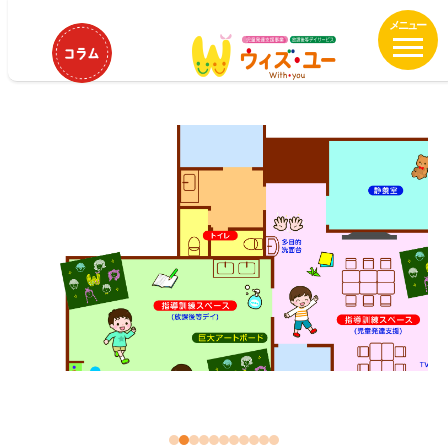
メ
HOME
ウィズ・ユーまんまる札幌篠路
イ
ウィズ・ユーまんまる札幌篠路
ン
コ
ン
テ
ン
ツ
へ
移
動