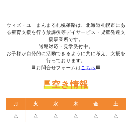
ウィズ・ユーまんまる札幌篠路は、北海道札幌市にあ
る療育支援を行う放課後等デイサービス・児童発達支
援事業所です。
送迎対応・見学受付中。
お子様が自発的に活動できるように共に考え、支援を
行っております。
🟧お問合せフォームは
こちら
🟧
空き情報
月
火
水
木
金
土
△
△
△
△
△
△