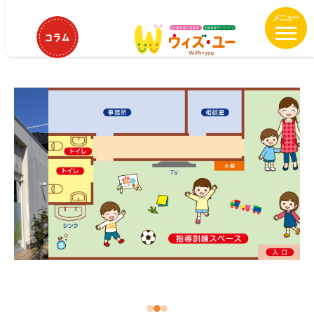
メ
HOME
ウィズ・ユー浜松大瀬
イ
ウィズ・ユー浜松大瀬
ン
コ
ン
テ
ン
ツ
へ
移
動