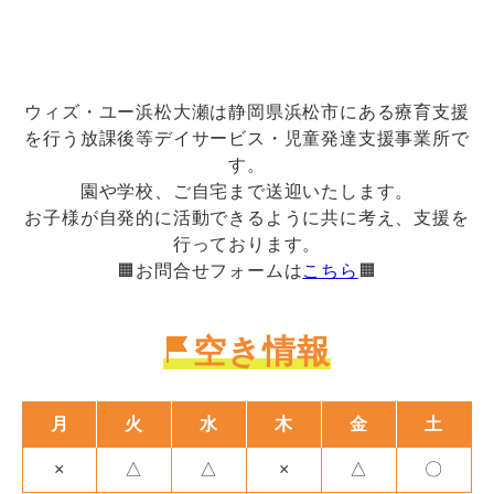
ウィズ・ユー浜松大瀬は静岡県浜松市にある療育支援
を行う放課後等デイサービス・児童発達支援事業所で
す。
園や学校、ご自宅まで送迎いたします。
お子様が自発的に活動できるように共に考え、支援を
行っております。
🟧お問合せフォームは
こちら
🟧
空き情報
月
火
水
木
金
土
×
△
△
×
△
〇