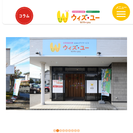
メ
HOME
ウィズ・ユー宇都宮瑞穂
イ
ウィズ・ユー宇都宮瑞穂
ン
コ
ン
テ
ン
ツ
へ
移
動