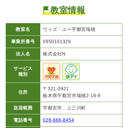
教室情報
教室名
ウィズ・ユー
宇都宮瑞穂
事業所番号
0950101329
法人名
株式会社N
サービス
種別
〒321-0921
住所
栃木県宇都宮市瑞穂2-16-9
送迎範囲
宇都宮市、上三川町
電話番号
028-666-8454