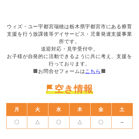
ウィズ・ユー宇都宮瑞穂は栃木県宇都宮市にある療育
支援を行う放課後等デイサービス・児童発達支援事業
所です。
送迎対応・見学受付中。
お子様が自発的に活動できるように共に考え、支援を
行っております。
🟧お問合せフォームは
こちら
🟧
空き情報
月
火
水
木
金
土
〇
△
〇
△
〇
–