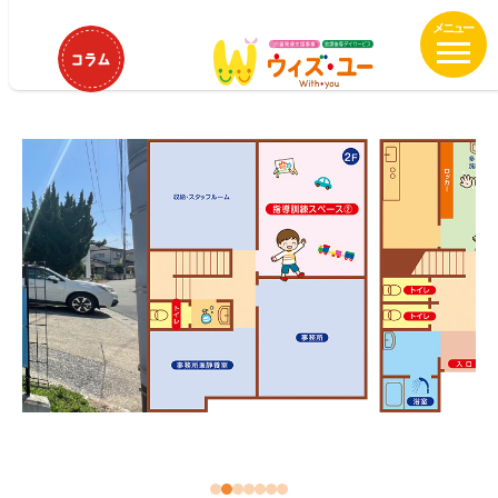
メ
HOME
ウィズ・ユー姪浜
イ
ウィズ・ユー姪浜
ン
コ
ン
テ
ン
ツ
へ
移
動