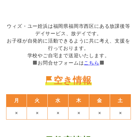
ウィズ・ユー姪浜は福岡県福岡市西区にある放課後等
デイサービス、放デイです。
お子様が自発的に活動できるように共に考え、支援を
行っております。
学校やご自宅まで送迎いたします。
🟧お問合せフォームは
こちら
🟧
空き情報
月
火
水
木
金
土
×
×
×
×
×
×