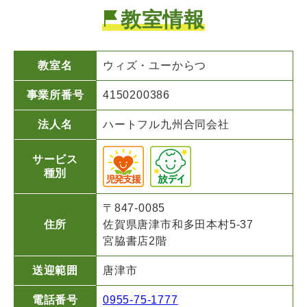
教室情報
教室名
ウィズ・ユー
からつ
事業所番号
4150200386
法人名
ハートフル九州合同会社
サービス
種別
〒847-0085
住所
佐賀県唐津市和多田本村5-37
宮脇書店2階
送迎範囲
唐津市
電話番号
0955-75-1777