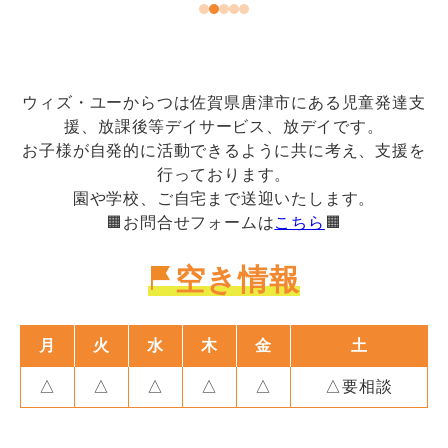
ウィズ・ユーからつは佐賀県唐津市にある児童発達支
援、放課後等デイサービス、放デイです。
お子様が自発的に活動できるように共に考え、支援を
行っております。
園や学校、ご自宅まで送迎いたします。
🟧お問合せフォームは
こちら
🟧
空き情報
月
火
水
木
金
土
△
△
△
△
△
△要相談