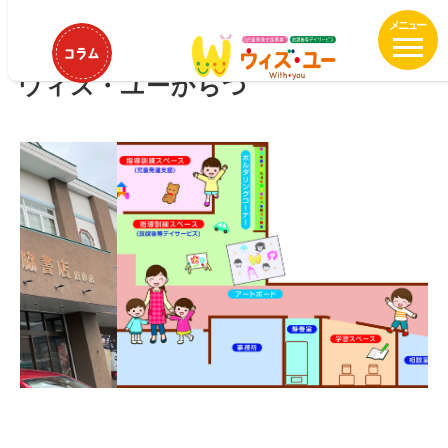
メ
イ
HOME
ウィズ・ユーからつ
ン
ウィズ・ユーからつ
コ
ン
テ
ン
ツ
へ
移
動