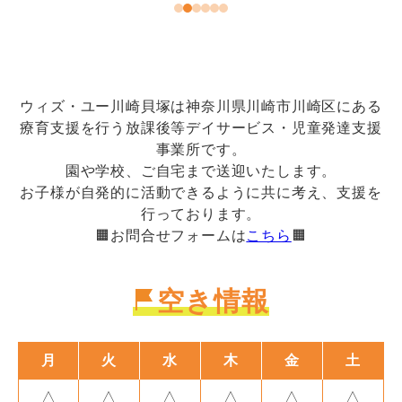
ウィズ・ユー川崎貝塚は神奈川県川崎市川崎区にある
療育支援を行う放課後等デイサービス・児童発達支援
事業所です。
園や学校、ご自宅まで送迎いたします。
お子様が自発的に活動できるように共に考え、支援を
行っております。
🟧お問合せフォームは
こちら
🟧
空き情報
月
火
水
木
金
土
△
△
△
△
△
△