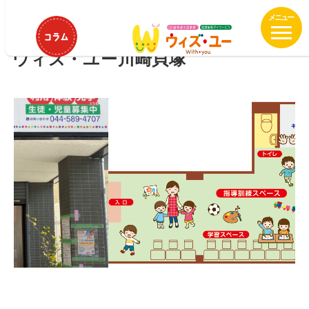
メ
イ
HOME
ウィズ・ユー川崎貝塚
ン
ウィズ・ユー川崎貝塚
コ
ン
テ
ン
ツ
へ
移
動