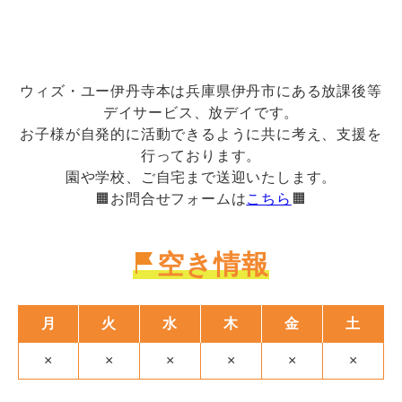
ウィズ・ユー伊丹寺本は兵庫県伊丹市にある放課後等
デイサービス、放デイです。
お子様が自発的に活動できるように共に考え、支援を
行っております。
園や学校、ご自宅まで送迎いたします。
🟧お問合せフォームは
こちら
🟧
空き情報
月
火
水
木
金
土
×
×
×
×
×
×