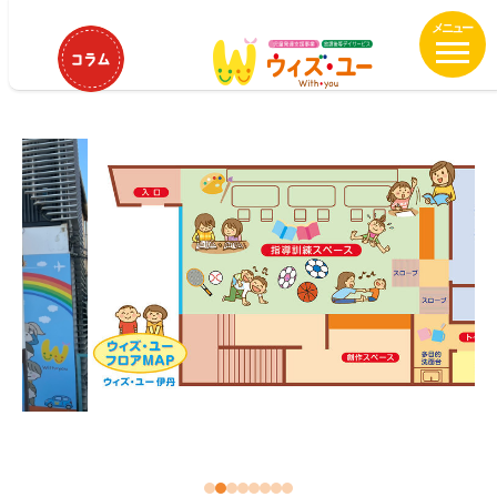
メ
HOME
近畿
ウィズ・ユー伊丹寺本
イ
ウィズ・ユー伊丹寺本
ン
コ
ン
テ
ン
ツ
へ
移
動