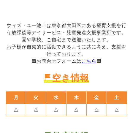
ウィズ・ユー池上は東京都大田区にある療育支援を行
う放課後等デイサービス・児童発達支援事業所です。
園や学校、ご自宅まで送迎いたします。
お子様が自発的に活動できるように共に考え、支援を
行っております。
🟧お問合せフォームは
こちら
🟧
空き情報
月
火
水
木
金
土
△
△
△
△
△
△