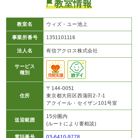
教室情報
教室名
ウィズ・ユー池上
事業所番号
1351101116
法人名
有信アクロス株式会社
サービス
種別
〒144-0051
住所
東京都大田区西蒲田2-7-1
アクイール・セイザン101号室
15分圏内
送迎範囲
(ルートにより要相談)
電話番号
03-6410-9778