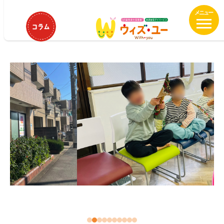
メ
HOME
ウィズ・ユー池上
イ
ウィズ・ユー池上
ン
コ
ン
テ
ン
ツ
へ
移
動