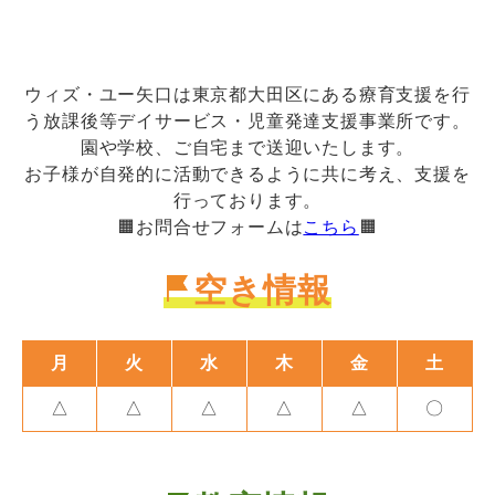
ウィズ・ユー矢口は東京都大田区にある療育支援を行
う放課後等デイサービス・児童発達支援事業所です。
園や学校、ご自宅まで送迎いたします。
お子様が自発的に活動できるように共に考え、支援を
行っております。
🟧お問合せフォームは
こちら
🟧
空き情報
月
火
水
木
金
土
△
△
△
△
△
〇