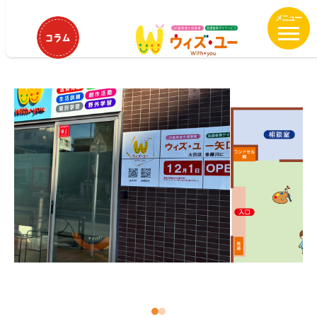
メ
HOME
ウィズ・ユー矢口
イ
ウィズ・ユー矢口
ン
コ
ン
テ
ン
ツ
へ
移
動