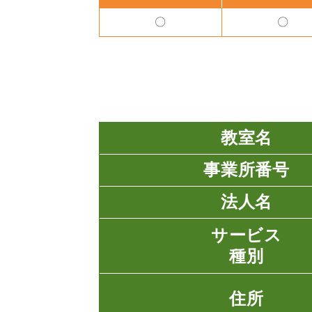
〇
〇
教室名
事業所番号
法人名
サービス
種別
住所