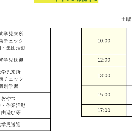
土曜
就学児来所
康チェック
10:00
別・集団活動
就学児送迎
12:00
就学児来所
13:00
康チェック
個別学習
15:00
おやつ
作・作業活動
17:00
自由遊び等
就学児送迎