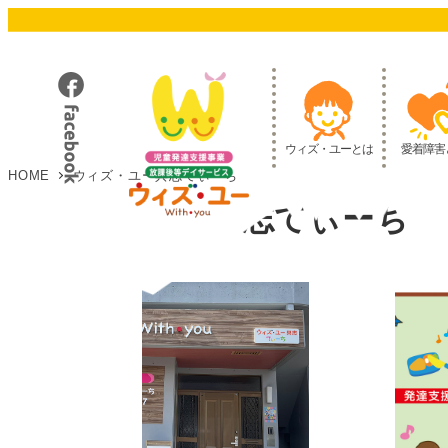
メ
イ
ン
コ
ン
テ
ウィズ・ユーとは
愛着障害
ン
HOME
ウィズ・ユー具志てぃーち
ツ
ウィズ・ユー具志てぃーち
へ
移
動