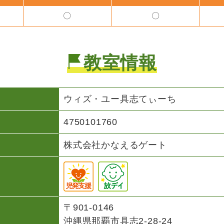
〇
〇
教室情報
ウィズ・ユー
具志てぃーち
4750101760
株式会社かなえるゲート
〒901-0146
沖縄県那覇市具志2-28-24