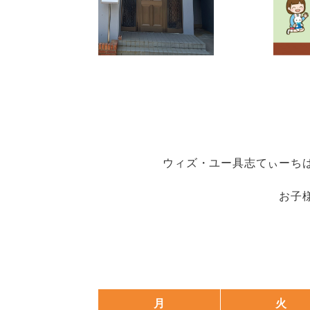
ウィズ・ユー具志てぃーち
お子
月
火