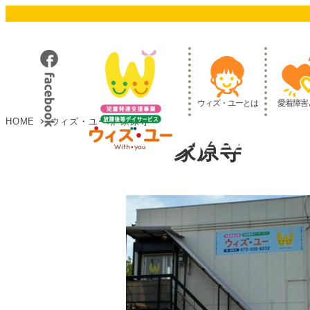
メ
イ
ン
コ
ン
テ
ウィズ・ユーとは
愛着障害
ン
HOME
ウィズ・ユー堺 家原寺
ツ
ウィズ・ユー堺 家原寺
へ
移
動