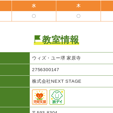
水
木
〇
〇
教室情報
ウィズ・ユー
堺 家原寺
2756300147
株式会社NEXT STAGE
〒593-8304