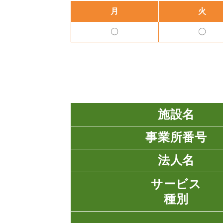
月
火
〇
〇
施設名
事業所番号
法人名
サービス
種別