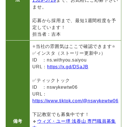
1529-5729
まで、お気軽にご応募下さい
ませ。
応募から採用まで、最短1週間程度を予
定しています！
担当者：吉本
⭐当社の雰囲気はここで確認できます⭐
✅インスタ（ストーリー更新中♪）
ID ：ns.withyou.saiyou
URL：
https://x.gd/DSaJB
✅ティックトック
ID ：nswykewtw06
URL：
https://www.tiktok.com/@nswykewtw06
下記教室でも募集中です！
備考
🔹
ウィズ・ユー堺 浅香山 専門職員募集