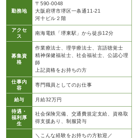
〒590-0048
勤務地
大阪府堺市堺区一条通11-21
河十ビル２階
アクセ
南海電鉄「堺東駅」から徒歩12分
ス
作業療法士、理学療法士、言語聴覚士
精神保健福祉士、社会福祉士、公認心理
募集資
格
師
上記資格をお持ちの方
仕事内
専門職員としてのお仕事
容
給与
月給32万円
待遇・
社会保険完備、交通費規定支給、資格取
福利厚
得支援あり、制服貸与
生
＼こんな経験をお持ちの方歓迎／