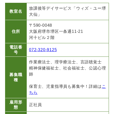
放課後等デイサービス「ウィズ・ユー堺
教室名
大仙」
〒590-0048
住所
大阪府堺市堺区一条通11-21
河十ビル２階
電話番
072-320-9125
号
作業療法士、理学療法士、言語聴覚士
精神保健福祉士、社会福祉士、公認心理
師
募集職
種
保育士、児童指導員も募集中！詳細は
こ
ちら
雇用形
正社員
態