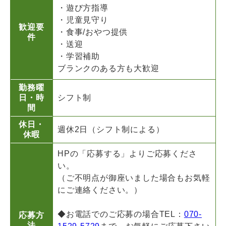
・遊び方指導
・児童見守り
歓迎要
・食事/おやつ提供
件
・送迎
・学習補助
ブランクのある方も大歓迎
勤務曜
日・時
シフト制
間
休日・
週休2日（シフト制による）
休暇
HPの「応募する」よりご応募くださ
い。
（ご不明点が御座いました場合もお気軽
にご連絡ください。）
◆お電話でのご応募の場合TEL：
070-
応募方
法