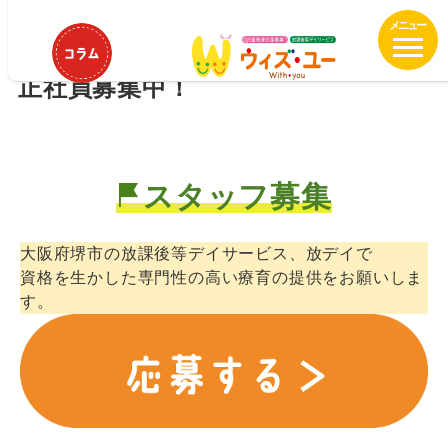
メ
ウィズ・ユー堺 大仙 作業療法士、
イ
理学療法士、言語聴覚士他専門職員
ン
正社員募集中！
コ
ン
テ
ン
ツ
スタッフ募集
へ
移
大阪府堺市の放課後等デイサービス、放デイで
動
資格を生かした専門性の高い療育の提供をお願いしま
す。