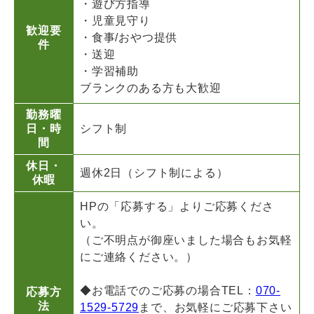
・遊び方指導
・児童見守り
歓迎要
・食事/おやつ提供
件
・送迎
・学習補助
ブランクのある方も大歓迎
勤務曜
日・時
シフト制
間
休日・
週休2日（シフト制による）
休暇
HPの「応募する」よりご応募くださ
い。
（ご不明点が御座いました場合もお気軽
にご連絡ください。）
◆お電話でのご応募の場合TEL：
070-
応募方
法
1529-5729
まで、お気軽にご応募下さい