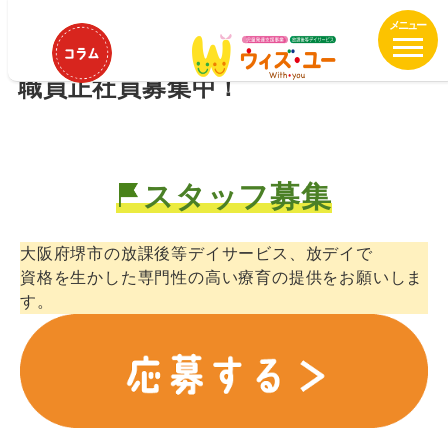
メ
ウィズ・ユー堺 百舌鳥 作業療法
イ
士、理学療法士、言語聴覚士他専門
ン
職員正社員募集中！
コ
ン
テ
ン
ツ
スタッフ募集
へ
移
大阪府堺市の放課後等デイサービス、放デイで
動
資格を生かした専門性の高い療育の提供をお願いしま
す。