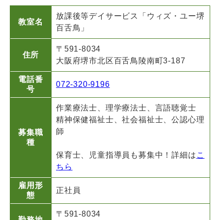
放課後等デイサービス「ウィズ・ユー堺
教室名
百舌鳥」
〒591-8034
住所
大阪府堺市北区百舌鳥陵南町3-187
電話番
072-320-9196
号
作業療法士、理学療法士、言語聴覚士
精神保健福祉士、社会福祉士、公認心理
師
募集職
種
保育士、児童指導員も募集中！詳細は
こ
ちら
雇用形
正社員
態
〒591-8034
勤務地