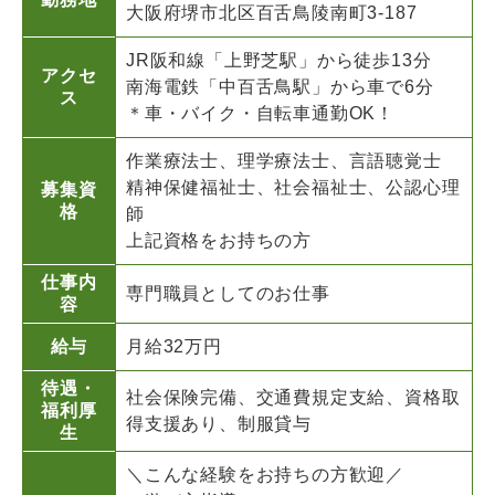
大阪府堺市北区百舌鳥陵南町3-187
JR阪和線「上野芝駅」から徒歩13分
アクセ
南海電鉄「中百舌鳥駅」から車で6分
ス
＊車・バイク・自転車通勤OK！
作業療法士、理学療法士、言語聴覚士
精神保健福祉士、社会福祉士、公認心理
募集資
格
師
上記資格をお持ちの方
仕事内
専門職員としてのお仕事
容
給与
月給32万円
待遇・
社会保険完備、交通費規定支給、資格取
福利厚
得支援あり、制服貸与
生
＼こんな経験をお持ちの方歓迎／