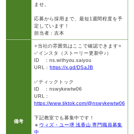
ませ。
応募から採用まで、最短1週間程度を予
定しています！
担当者：吉本
⭐当社の雰囲気はここで確認できます⭐
✅インスタ（ストーリー更新中♪）
ID ：ns.withyou.saiyou
URL：
https://x.gd/DSaJB
✅ティックトック
ID ：nswykewtw06
URL：
https://www.tiktok.com/@nswykewtw06
下記教室でも募集中です！
備考
🔹
ウィズ・ユー堺 浅香山 専門職員募集
中