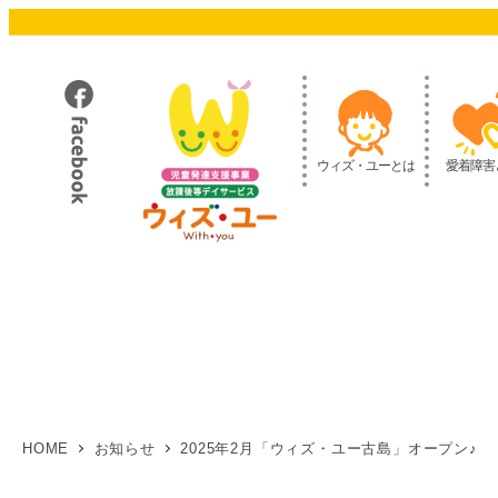
メ
イ
ン
コ
ン
テ
ウィズ・ユーとは
愛着障害
ン
ツ
へ
移
動
HOME
お知らせ
2025年2月「ウィズ・ユー古島」オープン♪