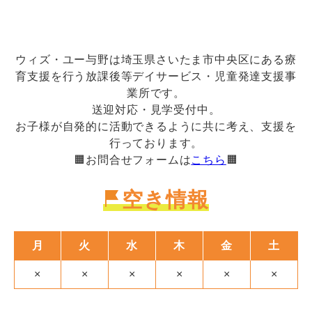
ウィズ・ユー与野は埼玉県さいたま市中央区にある療
育支援を行う放課後等デイサービス・児童発達支援事
業所です。
送迎対応・見学受付中。
お子様が自発的に活動できるように共に考え、支援を
行っております。
🟧お問合せフォームは
こちら
🟧
空き情報
月
火
水
木
金
土
×
×
×
×
×
×