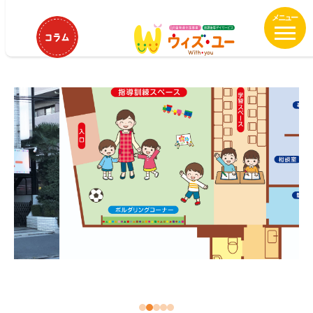
メ
HOME
ウィズ・ユー与野
イ
ウィズ・ユー与野
ン
コ
ン
テ
ン
ツ
へ
移
動