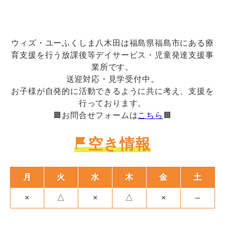
ウィズ・ユーふくしま八木田は福島県福島市にある療
育支援を行う放課後等デイサービス・児童発達支援事
業所です。
送迎対応・見学受付中。
お子様が自発的に活動できるように共に考え、支援を
行っております。
🟧お問合せフォームは
こちら
🟧
空き情報
月
火
水
木
金
土
×
△
×
△
×
–