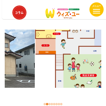
メ
HOME
ウィズ・ユーふくしま八木田
イ
ウィズ・ユーふくしま八木田
ン
コ
ン
テ
ン
ツ
へ
移
動