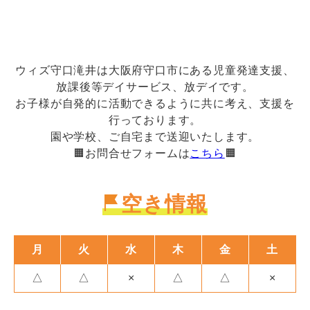
ウィズ守口滝井は大阪府守口市にある児童発達支援、
放課後等デイサービス、放デイです。
お子様が自発的に活動できるように共に考え、支援を
行っております。
園や学校、ご自宅まで送迎いたします。
🟧お問合せフォームは
こちら
🟧
空き情報
月
火
水
木
金
土
△
△
×
△
△
×