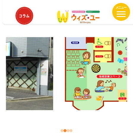
メ
HOME
近畿
ウィズ守口滝井
イ
ウィズ守口滝井
ン
コ
ン
テ
ン
ツ
へ
移
動