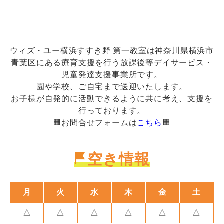
ウィズ・ユー横浜すすき野 第一教室は神奈川県横浜市
青葉区にある療育支援を行う放課後等デイサービス・
児童発達支援事業所です。
園や学校、ご自宅まで送迎いたします。
お子様が自発的に活動できるように共に考え、支援を
行っております。
🟧お問合せフォームは
こちら
🟧
空き情報
月
火
水
木
金
土
△
△
△
△
△
△