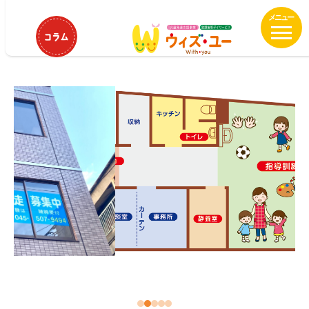
メ
HOME
ウィズ・ユー横浜すすき野 第一教室
イ
ウィズ・ユー横浜すすき野 第一教室
ン
コ
ン
テ
ン
ツ
へ
移
動