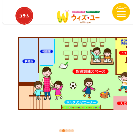
メ
HOME
ウィズ・ユー西宮中央運動公園
イ
ウィズ・ユー西宮中央運動公園
ン
コ
ン
テ
ン
ツ
へ
移
動