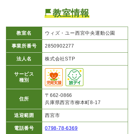
教室情報
教室名
ウィズ・ユー
西宮中央運動公園
事業所番号
2850902277
法人名
株式会社STP
サービス
種別
〒662-0866
住所
兵庫県西宮市柳本町8-17
送迎範囲
西宮市
電話番号
0798-78-6369