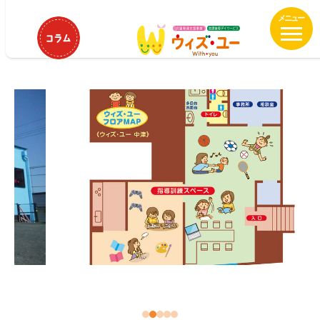
メ
HOME
九州・沖縄
ウィズ・ユー中津
イ
ウィズ・ユー中津
ン
コ
ン
テ
ン
ツ
へ
移
動