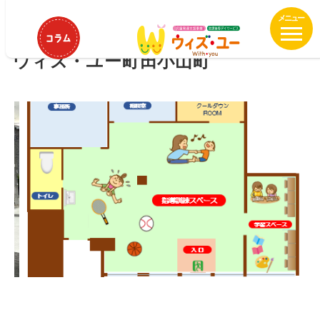
メ
イ
HOME
関東
ウィズ・ユー町田小山町
ン
ウィズ・ユー町田小山町
コ
ン
テ
ン
ツ
へ
移
動