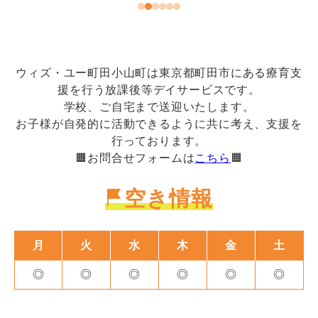
ウィズ・ユー町田小山町は東京都町田市にある療育支
援を行う放課後等デイサービスです。
学校、ご自宅まで送迎いたします。
お子様が自発的に活動できるように共に考え、支援を
行っております。
🟧お問合せフォームは
こちら
🟧
空き情報
月
火
水
木
金
土
◎
◎
◎
◎
◎
◎