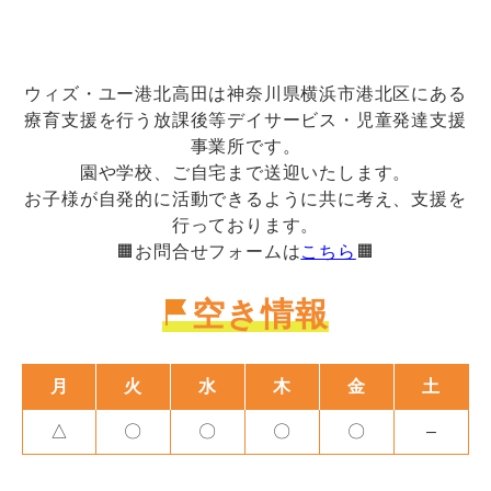
ウィズ・ユー港北高田は神奈川県横浜市港北区にある
療育支援を行う放課後等デイサービス・児童発達支援
事業所です。
園や学校、ご自宅まで送迎いたします。
お子様が自発的に活動できるように共に考え、支援を
行っております。
🟧お問合せフォームは
こちら
🟧
空き情報
月
火
水
木
金
土
△
〇
〇
〇
〇
–