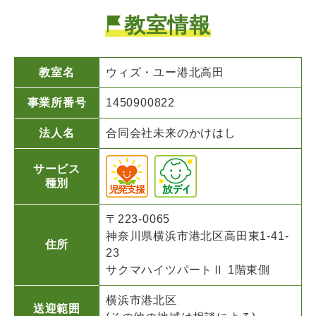
教室情報
教室名
ウィズ・ユー
港北高田
事業所番号
1450900822
法人名
合同会社未来のかけはし
サービス
種別
〒223-0065
神奈川県横浜市港北区高田東1-41-
住所
23
サクマハイツパートⅡ 1階東側
横浜市港北区
送迎範囲