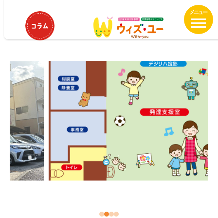
メ
HOME
ウィズ・ユー港北高田
イ
ウィズ・ユー港北高田
ン
コ
ン
テ
ン
ツ
へ
移
動