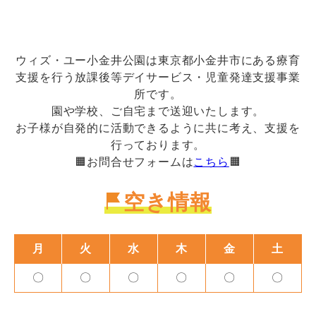
ウィズ・ユー小金井公園は東京都小金井市にある療育
支援を行う放課後等デイサービス・児童発達支援事業
所です。
園や学校、ご自宅まで送迎いたします。
お子様が自発的に活動できるように共に考え、支援を
行っております。
🟧お問合せフォームは
こちら
🟧
空き情報
月
火
水
木
金
土
〇
〇
〇
〇
〇
〇