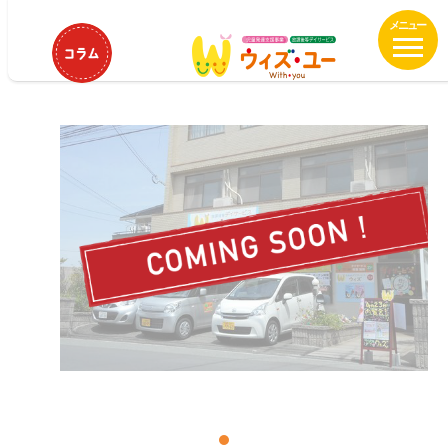
メ
HOME
ウィズ・ユー小金井公園
イ
ウィズ・ユー小金井公園
ン
コ
ン
テ
ン
ツ
へ
移
動