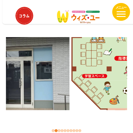
メ
HOME
ウィズ・ユー東伏見
イ
ウィズ・ユー東伏見
ン
コ
ン
テ
ン
ツ
へ
移
動