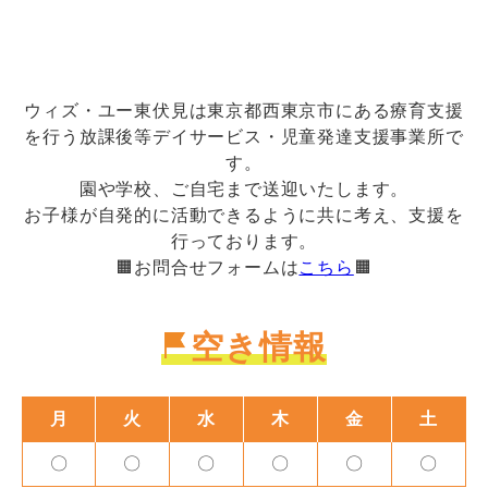
ウィズ・ユー東伏見は東京都西東京市にある療育支援
を行う放課後等デイサービス・児童発達支援事業所で
す。
園や学校、ご自宅まで送迎いたします。
お子様が自発的に活動できるように共に考え、支援を
行っております。
🟧お問合せフォームは
こちら
🟧
空き情報
月
火
水
木
金
土
〇
〇
〇
〇
〇
〇