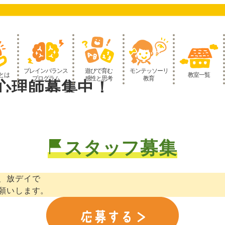
ブレインバランス
遊びで育む
モンテッソーリ
とは
教室一覧
プログラム
感性と思考
教育
心理師募集中！
スタッフ募集
、放デイで
願いします。