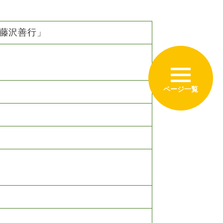
藤沢善行」