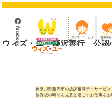
メ
イ
ン
コ
ン
テ
ウィズ・ユーとは
愛着障害
ン
ウィズ・ユー藤沢善行 公認
ツ
へ
移
動
神奈川県藤沢市の放課後等デイサービス
放課後の時間を児童と過ごすお仕事をお