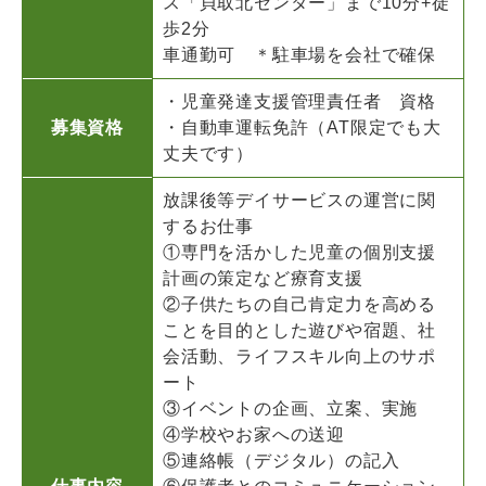
ス「貝取北センター」まで10分+徒
歩2分
車通勤可 ＊駐車場を会社で確保
・児童発達支援管理責任者 資格
募集資格
・自動車運転免許（AT限定でも大
丈夫です）
放課後等デイサービスの運営に関
するお仕事
①専門を活かした児童の個別支援
計画の策定など療育支援
②子供たちの自己肯定力を高める
ことを目的とした遊びや宿題、社
会活動、ライフスキル向上のサポ
ート
③イベントの企画、立案、実施
④学校やお家への送迎
⑤連絡帳（デジタル）の記入