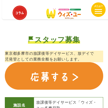
メ
ウィズ・ユー多摩貝取 児童発達支
イ
援管理責任者募集中！
ン
コ
ン
テ
スタッフ募集
ン
ツ
へ
東京都多摩市の放課後等デイサービス、放デイで
移
児発管としての業務全般をお願いします。
動
放課後等デイサービス「ウィズ・
施設名