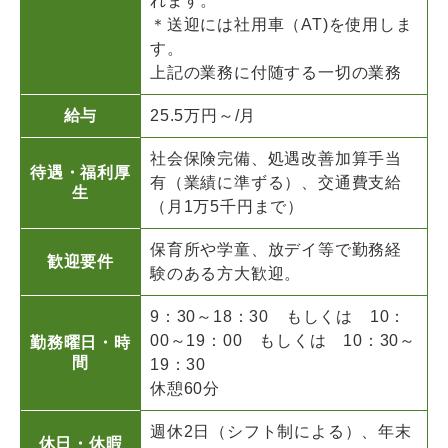
れます。
＊送迎には社用車（AT)を使用しま
す。
上記の業務に付随する一切の業務
給与
25.5万円～/月
社会保険完備、処遇改善加算手当
待遇・福利厚
有（業績に準ずる）、交通費支給
生
（月1万5千円まで）
保育所や学童、放デイ等で勤務経
歓迎要件
験のある方大歓迎。
9：30～18：30 もしくは 10：
00～19：00 もしくは 10：30～
勤務曜日・時
間
19：30
休憩60分
週休2日（シフト制による）、年末
休日・休暇