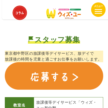
メ
ウィズ・ユー新中野 保育士/児童指
イ
導員正社員募集中！
ン
コ
ン
テ
スタッフ募集
ン
ツ
へ
東京都中野区の放課後等デイサービス、放デイで
移
放課後の時間を児童と過ごすお仕事をお願いします。
動
放課後等デイサービス「ウィズ・
教室名