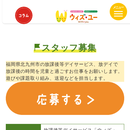
メ
ウィズ・ユー沖田 保育士、児童指
イ
導員募集中
ン
コ
ン
テ
スタッフ募集
ン
ツ
へ
福岡県北九州市の放課後等デイサービス、放デイで
移
放課後の時間を児童と過ごすお仕事をお願いします。
動
遊びや課題取り組み、送迎などを担当します。