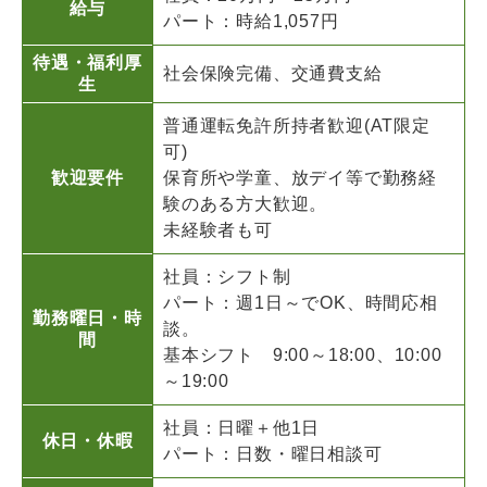
給与
パート：時給1,057円
待遇・福利厚
社会保険完備、交通費支給
生
普通運転免許所持者歓迎(AT限定
可)
歓迎要件
保育所や学童、放デイ等で勤務経
験のある方大歓迎。
未経験者も可
社員：シフト制
パート：週1日～でOK、時間応相
勤務曜日・時
談。
間
基本シフト 9:00～18:00、10:00
～19:00
社員：日曜＋他1日
休日・休暇
パート：日数・曜日相談可