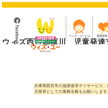
メ
イ
ン
コ
ン
テ
ウィズ・ユーとは
愛着障害
ン
ウィズ西宮武庫川 児童発達
ツ
へ
移
動
兵庫県西宮市の放課後等デイサービス、
児発管としての業務全般をお願いします