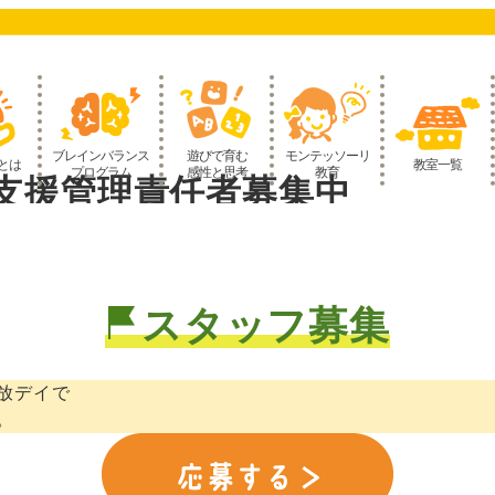
ブレインバランス
遊びで育む
モンテッソーリ
とは
教室一覧
プログラム
感性と思考
教育
支援管理責任者募集中
スタッフ募集
放デイで
。