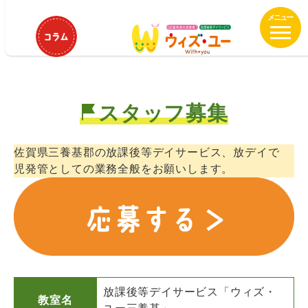
メ
ウィズ・ユー三養基 児童発達支援
イ
管理責任者募集！
ン
コ
ン
テ
スタッフ募集
ン
ツ
へ
佐賀県三養基郡の放課後等デイサービス、放デイで
移
児発管としての業務全般をお願いします。
動
放課後等デイサービス「ウィズ・
教室名