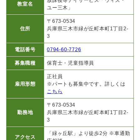
放課後等デイサービス「ウィズ・
教室名
ユー
三木」
〒673-0534
住所
兵庫県三木市緑が丘町本町1丁目2-
3
電話番号
0794-60-7726
募集職種
保育士・児童指導員
正社員
雇用形態
※パートも募集中です。詳しくは
こちら
〒673-0534
勤務地
兵庫県三木市緑が丘町本町1丁目2-
3
「緑ヶ丘駅」より徒歩2分 ※車通勤
アクセス