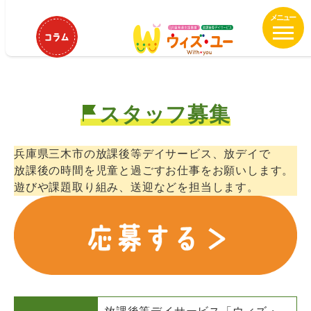
メ
ウィズ・ユー三木 保育士、児童指
イ
導員正社員募集中
ン
コ
ン
テ
スタッフ募集
ン
ツ
へ
兵庫県三木市の放課後等デイサービス、放デイで
移
放課後の時間を児童と過ごすお仕事をお願いします。
動
遊びや課題取り組み、送迎などを担当します。