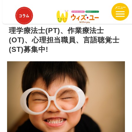
メ
HOME
求人募集
理学療法士(PT)、作業療法士(OT)、心理担
イ
当職員、言語聴覚士(ST)募集中!
ン
コ
理学療法士(PT)、作業療法士
ン
(OT)、心理担当職員、言語聴覚士
テ
(ST)募集中!
ン
ツ
へ
移
動