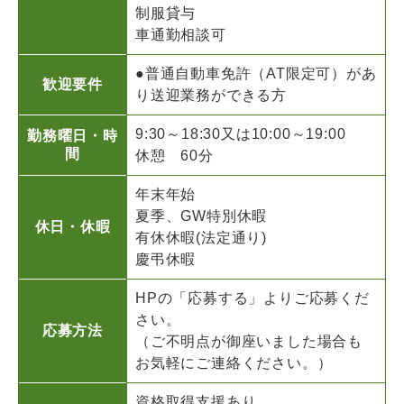
制服貸与
車通勤相談可
●普通自動車免許（AT限定可）があ
歓迎要件
り送迎業務ができる方
9:30～18:30又は10:00～19:00
勤務曜日・時
間
休憩 60分
年末年始
夏季、GW特別休暇
休日・休暇
有休休暇(法定通り)
慶弔休暇
HPの「応募する」よりご応募くだ
さい。
応募方法
（ご不明点が御座いました場合も
お気軽にご連絡ください。）
資格取得支援あり