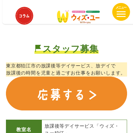
メ
ウィズ・ユー狛江 理学療法士募集
イ
中！
ン
コ
ン
テ
スタッフ募集
ン
ツ
へ
東京都狛江市の放課後等デイサービス、放デイで
移
放課後の時間を児童と過ごすお仕事をお願いします。
動
放課後等デイサービス「ウィズ・
教室名