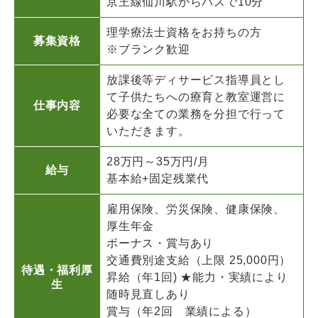
京王線仙川駅からバスで10分
理学療法士資格をお持ちの方
募集資格
※ブランク歓迎
放課後等ディサービス指導員とし
て子供たちへの療育と教室運営に
仕事内容
必要な全ての業務を分担で行って
いただきます。
28万円～35万円/月
給与
基本給+固定残業代
雇用保険、労災保険、健康保険、
厚生年金
ボーナス・賞与あり
交通費別途支給（上限 25,000円）
待遇・福利厚
昇給（年1回) ★能力・実績により
生
随時見直しあり
賞与（年2回 業績による）